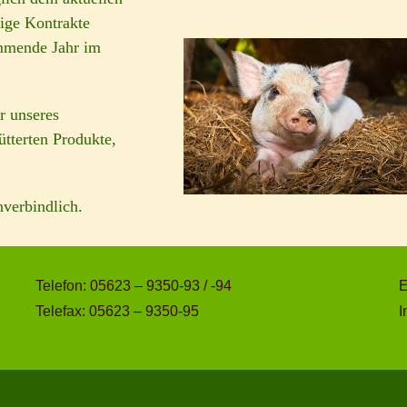
tige Kontrakte
mmende Jahr im
r unseres
tterten Produkte,
nverbindlich.
Telefon: 05623 – 9350-93 / -94
E
Telefax: 05623 – 9350-95
I