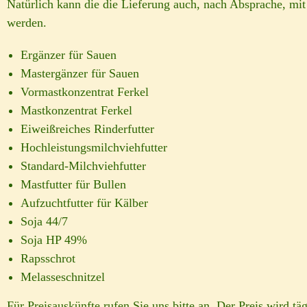
Natürlich kann die die Lieferung auch, nach Absprache, mit
werden.
Ergänzer für Sauen
Mastergänzer für Sauen
Vormastkonzentrat Ferkel
Mastkonzentrat Ferkel
Eiweißreiches Rinderfutter
Hochleistungsmilchviehfutter
Standard-Milchviehfutter
Mastfutter für Bullen
Aufzuchtfutter für Kälber
Soja 44/7
Soja HP 49%
Rapsschrot
Melasseschnitzel
Für Preisauskünfte rufen Sie uns bitte an. Der Preis wird tä